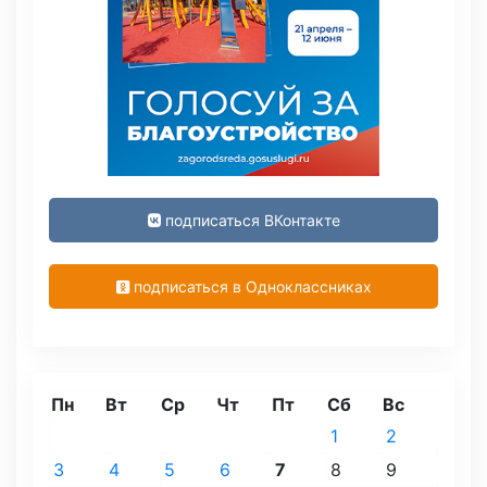
подписаться ВКонтакте
подписаться в Одноклассниках
Пн
Вт
Ср
Чт
Пт
Сб
Вс
1
2
3
4
5
6
7
8
9