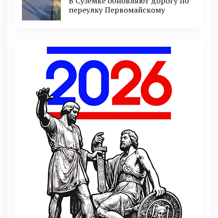
В Суземке обновляют дорогу по
переулку Первомайскому