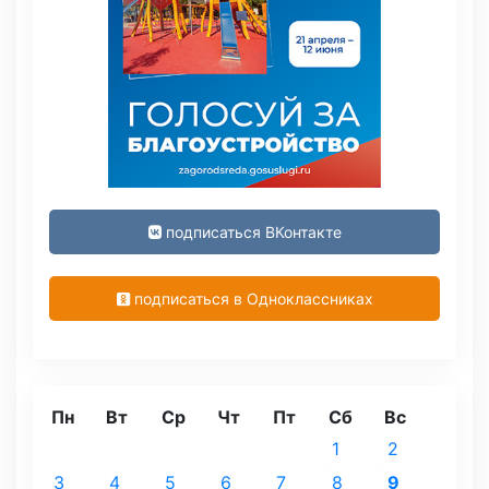
подписаться ВКонтакте
подписаться в Одноклассниках
Пн
Вт
Ср
Чт
Пт
Сб
Вс
1
2
3
4
5
6
7
8
9