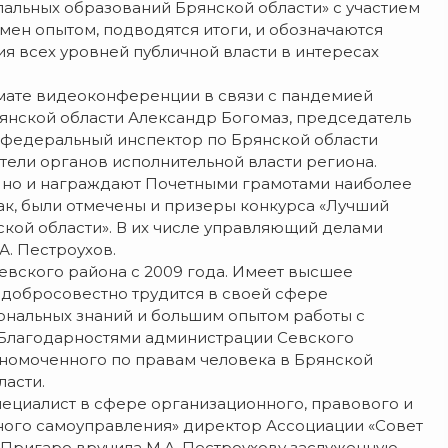
альных образований Брянской области» с участием
мен опытом, подводятся итоги, и обозначаются
я всех уровней публичной власти в интересах
рмате видеоконференции в связи с пандемией
рянской области Александр Богомаз, председатель
 федеральный инспектор по Брянской области
тели органов исполнительной власти региона.
, но и награждают Почетными грамотами наиболее
к, были отмечены и призеры конкурса «Лучший
кой области». В их числе управляющий делами
. Пестроухов.
евского района с 2009 года. Имеет высшее
 добросовестно трудится в своей сфере
ональных знаний и большим опытом работы с
и Благодарностями администрации Севского
номоченного по правам человека в Брянской
ласти.
пециалист в сфере организационного, правового и
ного самоуправления» директор Ассоциации «Совет
 Пригаро вручила М.А. Пестроухову заслуженную