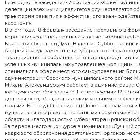
Ежегодно на заседаниях Ассоциации «Совет муницип
делегаций всех муниципалитетов осуществляется об
траектории развития и эффективного взаимодействи
населения.
В этом году, 18 февраля заседание проходило в фо
коронавируса. В нем приняли участие Губернатор Б
Брянской областной Думы Валентин Суббот, главный
Андрей Дьячук, заместители губернатора и руководи
Традиционно на собрании не только подводят итоги
успешных муниципальных управленцев Брянщины. Та
специалист в сфере местного самоуправления Брянс
администрации Севского муниципального района М.А
Михаил Александрович работает в администрации С
юридическое образование. На протяжении 12 лет он
деятельности, обладает высоким уровнем професси
людьми. Его труд был отмечен Почетной грамотой 
муниципального района, Почетными грамотами Упол
области и Благодарностью Губернатора Брянской об
За первое место в конкурсе в номинации «Лучший с
кадрового обеспечения деятельности органов мест
муниципальных образований Брянской области» Н.В.