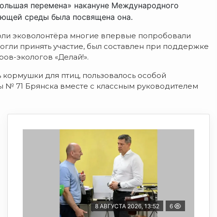
Большая перемена» накануне Международного
ающей среды была посвящена она.
роли эковолонтёра многие впервые попробовали
могли принять участие, был составлен при поддержке
ов-экологов «Делай!».
ь кормушки для птиц, пользовалось особой
лы № 71 Брянска вместе с классным руководителем
8 АВГУСТА 2026, 13:52
6