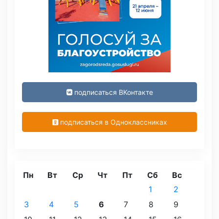
подписаться ВКонтакте
подписаться в Одноклассниках
Пн
Вт
Ср
Чт
Пт
Сб
Вс
1
2
3
4
5
6
7
8
9