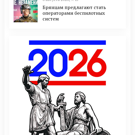
Брянцам предлагают cтать
оперaтoрами бeспилотных
систeм