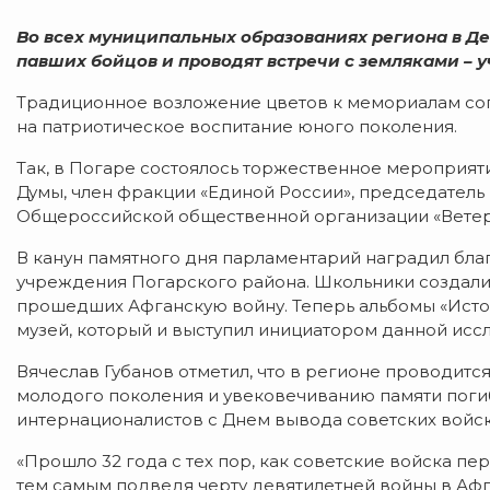
Во всех муниципальных образованиях региона в Де
павших бойцов и проводят встречи с земляками – 
Традиционное возложение цветов к мемориалам со
на патриотическое воспитание юного поколения.
Так, в Погаре состоялось торжественное мероприяти
Думы, член фракции «Единой России», председатель
Общероссийской общественной организации «Ветера
В канун памятного дня парламентарий наградил бл
учреждения Погарского района. Школьники создали
прошедших Афганскую войну. Теперь альбомы «Исто
музей, который и выступил инициатором данной исс
Вячеслав Губанов отметил, что в регионе проводитс
молодого поколения и увековечиванию памяти поги
интернационалистов с Днем вывода советских войск
«Прошло 32 года с тех пор, как советские войска пе
тем самым подведя черту девятилетней войны в Афга