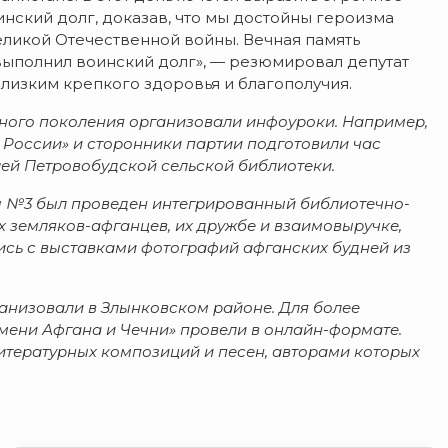
нский долг, доказав, что мы достойны героизма
ликой Отечественной войны. Вечная память
 выполнил воинский долг», — резюмировал депутат
лизким крепкого здоровья и благополучия.
юного поколения организовали инфоуроки. Например,
 России» и сторонники партии подготовили час
лей Петровобудской сельской библиотеки.
ы №3 был проведен интегрированный библиотечно-
х земляков-афганцев, их дружбе и взаимовыручке,
ись с выставками фотографий афганских будней из
анизовали в Злынковском районе. Для более
мени Афгана и Чечни» провели в онлайн-формате.
тературных композиций и песен, авторами которых