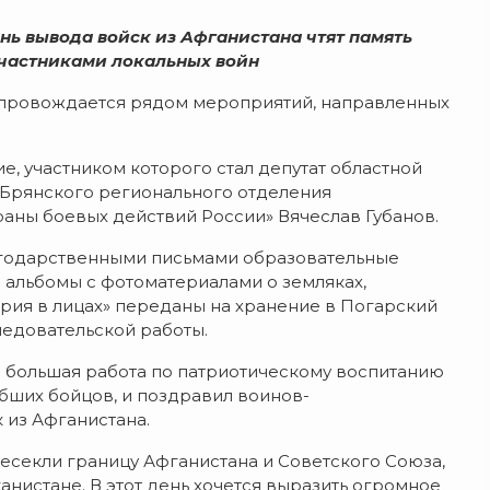
нь вывода войск из Афганистана чтят память
участниками локальных войн
провождается рядом мероприятий, направленных
е, участником которого стал депутат областной
 Брянского регионального отделения
ны боевых действий России» Вячеслав Губанов.
агодарственными письмами образовательные
 альбомы с фотоматериалами о земляках,
рия в лицах» переданы на хранение в Погарский
ледовательской работы.
я большая работа по патриотическому воспитанию
бших бойцов, и поздравил воинов-
 из Афганистана.
ресекли границу Афганистана и Советского Союза,
нистане. В этот день хочется выразить огромное