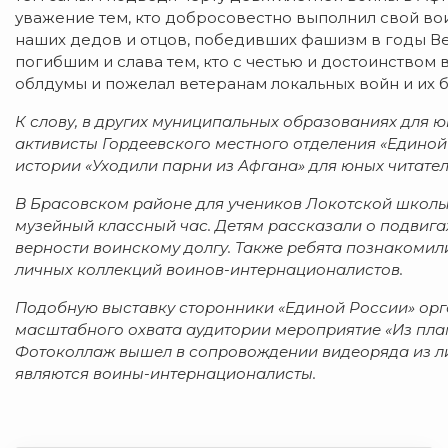
уважение тем, кто добросовестно выполнил свой вои
наших дедов и отцов, победивших фашизм в годы Ве
погибшим и слава тем, кто с честью и достоинством
облдумы и пожелал ветеранам локальных войн и их б
К слову, в других муниципальных образованиях для 
активисты Гордеевского местного отделения «Единой
истории «Уходили парни из Афгана» для юных читате
В Брасовском районе для учеников Локотской школ
музейный классный час. Детям рассказали о подвига
верности воинскому долгу. Также ребята познакомил
личных коллекций воинов-интернационалистов.
Подобную выставку сторонники «Единой России» орг
масштабного охвата аудитории мероприятие «Из пла
Фотоколлаж вышел в сопровождении видеоряда из ли
являются воины-интернационалисты.