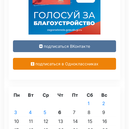
подписаться ВКонтакте
подписаться в Одноклассниках
Пн
Вт
Ср
Чт
Пт
Сб
Вс
1
2
3
4
5
6
7
8
9
10
11
12
13
14
15
16