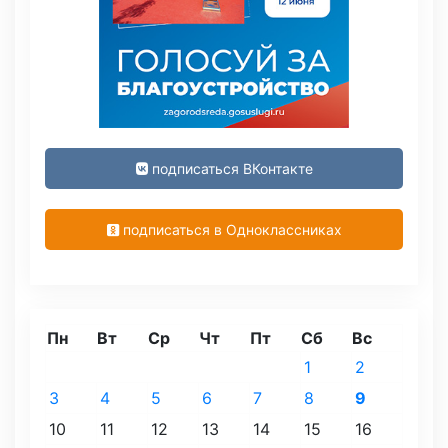
подписаться ВКонтакте
подписаться в Одноклассниках
Пн
Вт
Ср
Чт
Пт
Сб
Вс
1
2
3
4
5
6
7
8
9
10
11
12
13
14
15
16