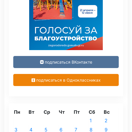
подписаться ВКонтакте
подписаться в Одноклассниках
Пн
Вт
Ср
Чт
Пт
Сб
Вс
1
2
3
4
5
6
7
8
9