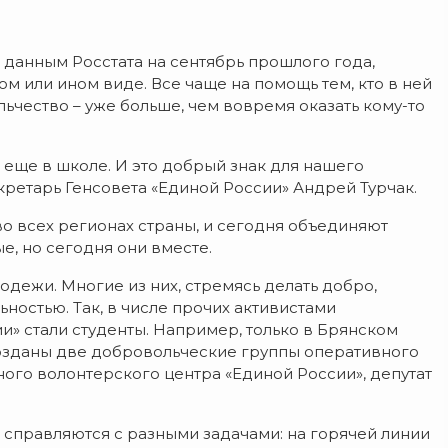
о данным Росстата на сентябрь прошлого года,
м или ином виде. Все чаще на помощь тем, кто в ней
льчество – уже больше, чем вовремя оказать кому-то
 еще в школе. И это добрый знак для нашего
екретарь Генсовета «Единой России» Андрей Турчак.
о всех регионах страны, и сегодня объединяют
е, но сегодня они вместе.
дежи. Многие из них, стремясь делать добро,
ностью. Так, в числе прочих активистами
и» стали студенты. Например, только в Брянском
озданы две добровольческие группы оперативного
ого волонтерского центра «Единой России», депутат
м справляются с разными задачами: на горячей линии