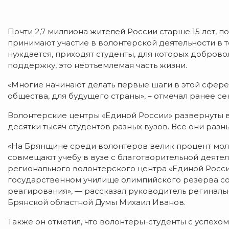
Почти 2,7 миллиона жителей России старше 15 лет, п
принимают участие в волонтерской деятельности в то
нуждается, приходят студенты, для которых доброво
поддержку, это неотъемлемая часть жизни.
«Многие начинают делать первые шаги в этой сфере
общества, для будущего страны», – отмечал ранее с
Волонтерские центры «Единой России» развернуты в
десятки тысяч студентов разных вузов. Все они разны
«На Брянщине среди волонтеров велик процент моло
совмещают учебу в вузе с благотворительной деятель
регионального волонтерского центра «Единой Росси
государственном училище олимпийского резерва с
реагирования», — рассказал руководитель регинальн
Брянской областной Думы Михаил Иванов.
Также он отметил, что волонтеры-студенты с успехо