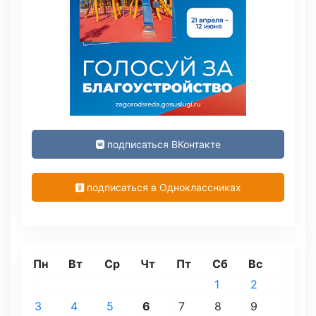
подписаться ВКонтакте
подписаться в Одноклассниках
Пн
Вт
Ср
Чт
Пт
Сб
Вс
1
2
3
4
5
6
7
8
9