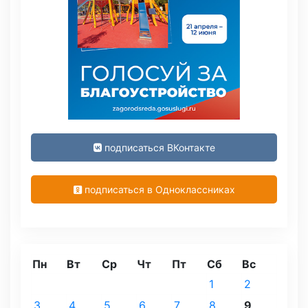
подписаться ВКонтакте
подписаться в Одноклассниках
Пн
Вт
Ср
Чт
Пт
Сб
Вс
1
2
3
4
5
6
7
8
9