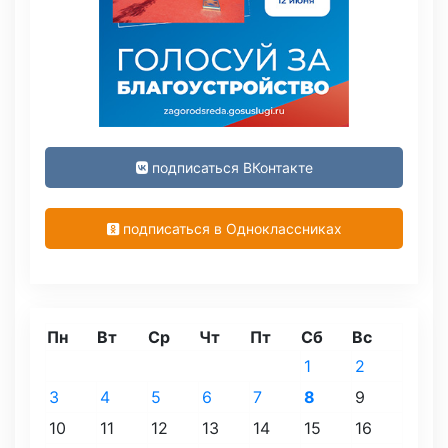
подписаться ВКонтакте
подписаться в Одноклассниках
Пн
Вт
Ср
Чт
Пт
Сб
Вс
1
2
3
4
5
6
7
8
9
10
11
12
13
14
15
16