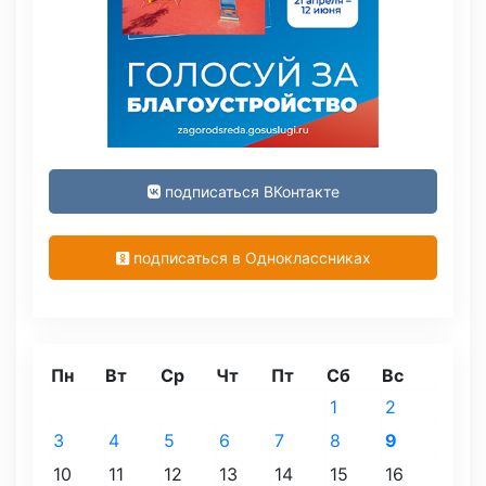
подписаться ВКонтакте
подписаться в Одноклассниках
Пн
Вт
Ср
Чт
Пт
Сб
Вс
1
2
3
4
5
6
7
8
9
10
11
12
13
14
15
16