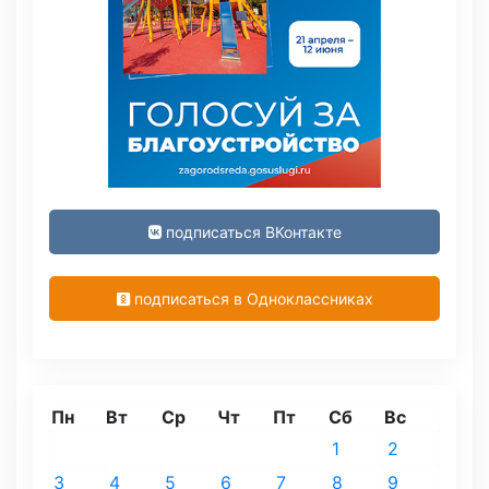
подписаться ВКонтакте
подписаться в Одноклассниках
Пн
Вт
Ср
Чт
Пт
Сб
Вс
1
2
3
4
5
6
7
8
9