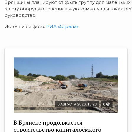
Брянщины планируют открыть группу для маленьких
К лету оборудуют специальную комнату для таких ре
руководство.
Источник и фото:
РИА «Стрела»
6 АВГУСТА 2026, 13:23
6
В Брянске продолжается
строительство капиталоёмкого