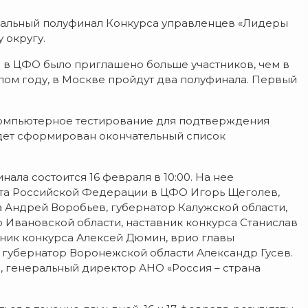
ональный полуфинал Конкурса управленцев «Лидеры
 округу.
ап в ЦФО было приглашено больше участников, чем в
лом году, в Москве пройдут два полуфинала. Первый
компьютерное тестирование для подтверждения
дет сформирован окончательный список
ла состоится 16 февраля в 10:00. На нее
та Российской Федерации в ЦФО Игорь Щеголев,
а Андрей Воробьев, губернатор Калужской области,
 Ивановской области, наставник конкурса Станислав
вник конкурса Алексей Дюмин, врио главы
 губернатор Воронежской области Александр Гусев.
, генеральный директор АНО «Россия – страна