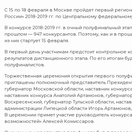
С 15 по 18 февраля в Москве пройдет первый реги
России» 2018-2019 гг. по Центральному федеральному
В конкурсе 2018-2019 гг. в очный полуфинальный эт
прошлом — 947 конкурсантов. Поэтому, как и в прош
из них стартует 15 февраля.
В первый день участникам предстоит контрольное 
результатов дистанционного этапа.
По его итогам бу
полуфиналистов.
Торжественная церемония открытия первого полуфина
приглашены полномочный представитель Президен
губернатор Московской области, наставник конкурс
наставник конкурса Анатолий Артамонов, губернатор
Воскресенский, губернатор Тульской области, наста
администрации Липецкой области Игорь Артамонов,
В церемонии примет участие руководитель конкурса
возможностей» Алексей Комиссаров.