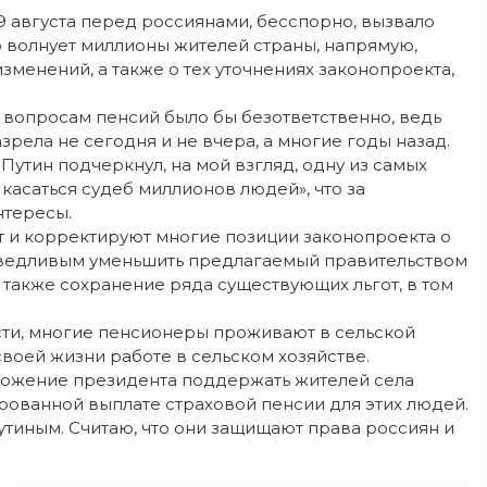
29 августа перед россиянами, бесспорно, вызвало
о волнует миллионы жителей страны, напрямую,
зменений, а также о тех уточнениях законопроекта,
 вопросам пенсий было бы безответственно, ведь
ела не сегодня и не вчера, а многие годы назад.
 Путин подчеркнул, на мой взгляд, одну из самых
 касаться судеб миллионов людей», что за
нтересы.
 и корректируют многие позиции законопроекта о
аведливым уменьшить предлагаемый правительством
а также сохранение ряда существующих льгот, в том
асти, многие пенсионеры проживают в сельской
своей жизни работе в сельском хозяйстве.
ожение президента поддержать жителей села
ованной выплате страховой пенсии для этих людей.
Путиным. Считаю, что они защищают права россиян и