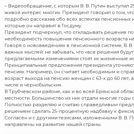
– Видеообращение, с которым В. В. Путин выступил 
живой интерес многих. Президент говорил о том, чт
подробно рассказав обо всех аспектах пенсионных и
которые он направит в Госдуму.
Президент подчеркнул, что откладывать решение по
необходимость повышения пенсионного возраста назр
Говоря о нововведениях в пенсионной системе, В. В.
важных мыслей: не забывать, что «все решения будут
предлагаемыми изменениями стоят их жизненные и
Принципиальные пред­ложения президента уточняют
пенсиях. Например, он считает необходимым и спр
возраст выхода на пенсию женщин с 63-х до 60 лет, 
числе и чернобыльских.
В Трубчевском районе, как и во всей Брянской обл
местности. Большинство из них отдали многие годы 
Полностью разделяю и считаю справедливым предл
решением сделать 25-процентную надбавку к фиксир
Согласен и с другими тезисами, изложенными В. В. 
направлены на развитие нашей страны.