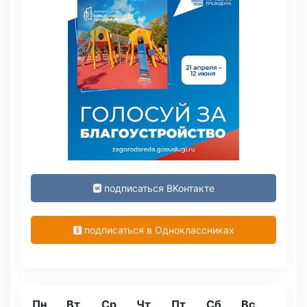
подписаться ВКонтакте
подписаться в Одноклассниках
Пн
Вт
Ср
Чт
Пт
Сб
Вс