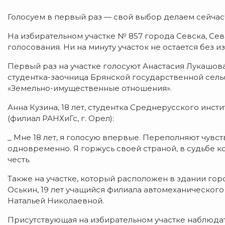
Голосуем в первый раз — свой выбор делаем сейчас
На избирательном участке № 857 города Севска, Се
голосования. Ни на минуту участок не остается без и
Первый раз на участке голосуют Анастасия Лукашова
студентка-заочница Брянской государственной сел
«Земельно-имущественные отношения».
Анна Кузина, 18 лет, студентка Среднерусского инс
(филиал РАНХиГс, г. Орел):
_ Мне 18 лет, я голосую впервые. Переполняют чувств
одновременно. Я горжусь своей страной, в судьбе к
честь.
Также на участке, который расположен в здании го
Оськин, 19 лет учащийся филиала автомеханическог
Натальей Николаевной.
Присутствующая на избирательном участке наблюда