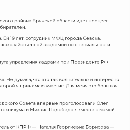
!
вского района Брянской области идет процесс
збирателей.
. Ей 19 лет, сотрудник МФЦ города Севска,
ьскохозяйственной академии по специальности
титута управления кадрами при Президенте РФ
а. Не думала, что это так волнительно и интересно
оторой я принимаю участие. Для меня это большая
родского Совета впервые проголосовали Олег
о техникума и Михаил Подобедов вместе с мамой
тель от КПРФ — Наталья Георгиевна Борисова —