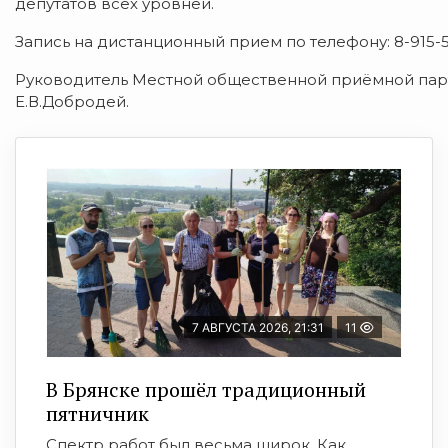
депутатов всех уровней.
Запись на дистанционный прием по телефону: 8-915-5
Руководитель Местной общественной приёмной парт
Е.В.Добродей.
7 АВГУСТА 2026, 21:31
11
В Брянске прошёл традиционный
пятничник
Спектр работ был весьма широк. Как