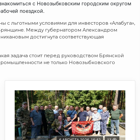
 ознакомиться с Новозыбковским городским округом
рабочей поездкой.
ы с льготными условиями для инвесторов «Алабуга»,
 Брянщине. Между губернатором Александром
ннихановым достигнута соответствующая
кая задача стоит перед руководством Брянской
 промышленности не только Новозыбковского
6 АВГУСТА 2026, 16:42
13