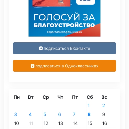
подписаться ВКонтакте
подписаться в Одноклассниках
Пн
Вт
Ср
Чт
Пт
Сб
Вс
1
2
3
4
5
6
7
8
9
10
11
12
13
14
15
16