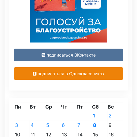
подписаться ВКонтакте
подписаться в Одноклассниках
Пн
Вт
Ср
Чт
Пт
Сб
Вс
1
2
3
4
5
6
7
8
9
10
11
12
13
14
15
16