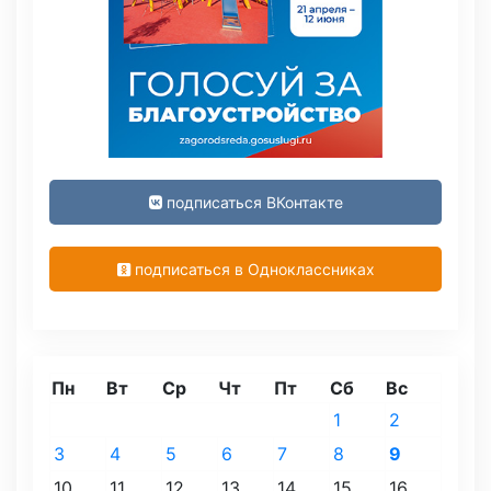
подписаться ВКонтакте
подписаться в Одноклассниках
Пн
Вт
Ср
Чт
Пт
Сб
Вс
1
2
3
4
5
6
7
8
9
10
11
12
13
14
15
16