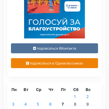
подписаться ВКонтакте
подписаться в Одноклассниках
Пн
Вт
Ср
Чт
Пт
Сб
Вс
1
2
3
4
5
6
7
8
9