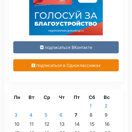
подписаться ВКонтакте
подписаться в Одноклассниках
Пн
Вт
Ср
Чт
Пт
Сб
Вс
1
2
3
4
5
6
7
8
9
10
11
12
13
14
15
16