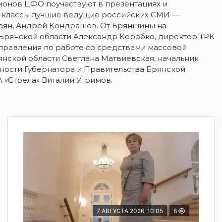
гионов ЦФО поучаствуют в презентациях и
р-классы лучшие ведущие российских СМИ —
саян, Андрей Кондрашов. От Брянщины на
Брянской области Александр Коробко, директор ТРК
управления по работе со средствами массовой
нской области Светлана Матвиевская, начальник
ости Губернатора и Правительства Брянской
 «Стрела» Виталий Угримов.
7 АВГУСТА 2026, 10:05
8