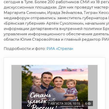
сегодня в Туле. Более 200 работников СМИ из 18 ре
дискуссионных площадках. Для них проведут масте
Маргарита Симоньян, Ирада Зейналова, Тигран Кео
медиафорум отправились: заместитель губернатора 
«Брянская губерния» Артём Сухоломкин, начальник 
информации департамента внутренней политики Бря
управления информационного обеспечения деятельн
области Юлия Старовойтова и главный редактор РИА
Подробности и фото:
РИА «Стрела»
7 АВГУСТА 2026, 10:15
6