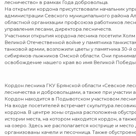
лесничество» в рамках Года добровольца.
На открытии кордона присутствовали начальник упр
администрации Севского муниципального района Ал
областной организации профсоюза работников лесн
управления лесами, директора лесничеств.
Участники открытия кордона лесника посетили Холм 
Великой Отечественной войне у памятника танкистам
танковой армии, возложили цветы у памятника 30-й
сибиряков-лыжников Омской области. Они принимали 
освобождение нашего края во имя Великой Победы
Кордон лесника ГКУ Брянской области «Севское лес
лесничества и добровольцами, а также при участии 
Кордон находится в Подывотском участковом лесни
На входе посетителей встречает скульптура лесовик
кордона. В центре зоны отдыха расположена обустр
истории места, на котором находится кордон, а такж
на озеро. Здесь же располагается кострище и место
организованы качели и песочница. Также обустрое