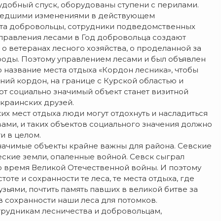
 удобный спуск, оборудованы ступени с перилами.
зошедшими изменениями в действующем
нта добровольцы, сотрудники подведомственных
правления лесами в Год добровольца создают
о ветеранах лесного хозяйства, о проделанной за
рироды. Поэтому управлением лесами и был объявлен
 название места отдыха «Кордон лесника», чтобы
ьний кордон, на границе с Курской областью и
от социально значимый объект станет визитной
украинских друзей.
их мест отдыха люди могут отдохнуть и насладиться
вами, и таких объектов социального значения должно
и в целом.
значимые объекты крайне важны для района. Севские
еские земли, опаленные войной. Севск сыграл
о время Великой Отечественной войны. И поэтому
оте и сохранности те леса, те места отдыха, где
зьями, почтить память павших в великой битве за
 сохранности наши леса для потомков.
трудникам лесничества и добровольцам,