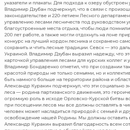
указатели и плакаты. Для подхода к озеру обустроен
Владимир Дзубан подчеркнул, что в связи с прои
законодательстве и 220-летием Лесного департаме
управлению лесами лесничеств под руководством у
благоустроенные места отдыха, чтобы люди помнили 
200 лет работе, а также могли отдохнуть на лоне п
конкурс на лучший кордон лесника и сохранено само
сохранить и чтить лесные традиции. Севск — это дал
Украиной. Владимир Дзубан выразил надежду, что эт
карточкой управления лесами для курских коллег и 
Владимир Бондаренко отметил, что при создании так
красотой природы не только семьями, но и коллекти
быть намного больше на территории района и област
Александр Куракин подчеркнул, что эти социально 
леса — родина партизанского движения, это героич
огромную роль в исходе Орловско-Курской битвы в
при посещении лесов мы все должны оставлять в чист
человек может насладиться природой с семьей и дру
освобождение нашей Родины. Мы должны оставить в
Александр Куракин выразил благодарность всем со