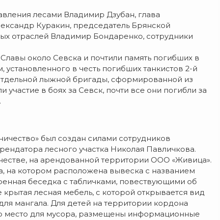
авления лесами Владимир Дзубан, глава
ександр Куракин, председатель Брянской
ых отраслей Владимир Бондаренко, сотрудники
Славы около Севска и почтили память погибших в
, установленного в честь погибших танкистов 2-й
 отдельной лыжной бригады, сформированной из
участие в боях за Севск, почти все они погибли за
.
ничество» был создан силами сотрудников
арендатора лесного участка Николая Павличкова.
честве, на арендованной территории ООО «Живица».
а, на котором расположена вывеска с названием
оенная беседка с табличками, повествующими об
е крытая лесная мебель, с которой открывается вид
 для мангала. Для детей на территории кордона
но место для мусора, размещены информационные