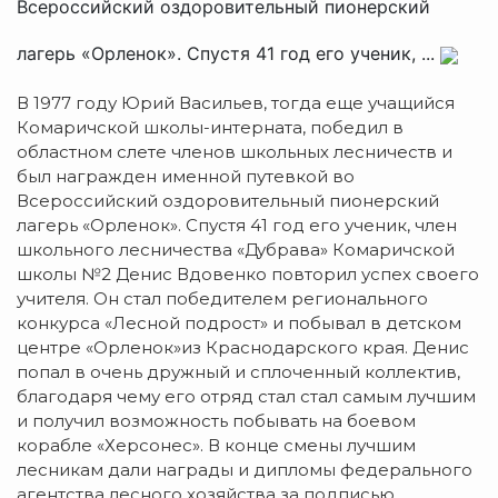
Всероссийский оздоровительный пионерский
лагерь «Орленок». Спустя 41 год его ученик, ...
В 1977 году Юрий Васильев, тогда еще учащийся
Комаричской школы-интерната, победил в
областном слете членов школьных лесничеств и
был награжден именной путевкой во
Всероссийский оздоровительный пионерский
лагерь «Орленок». Спустя 41 год его ученик, член
школьного лесничества «Дубрава» Комаричской
школы №2 Денис Вдовенко повторил успех своего
учителя. Он стал победителем регионального
конкурса «Лесной подрост» и побывал в детском
центре «Орленок»из Краснодарского края. Денис
попал в очень дружный и сплоченный коллектив,
благодаря чему его отряд стал стал самым лучшим
и получил возможность побывать на боевом
корабле «Херсонес». В конце смены лучшим
лесникам дали награды и дипломы федерального
агентства лесного хозяйства за подписью