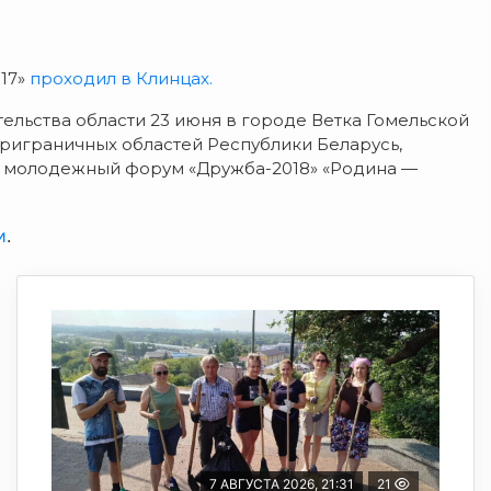
17
»
проходил в Клинцах
.
льства области 23 июня в городе Ветка Гомельской
приграничных областей Республики Беларусь,
й молодежный форум
«Дружба-2018»
«Родина —
и
.
7 АВГУСТА 2026, 21:31
21