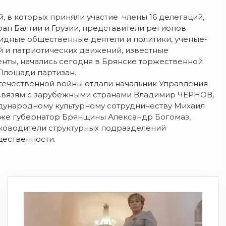
в которых приняли участие члены 16 делегаций,
ран Балтии и Грузии, представители регионов
видные общественные деятели и политики, ученые-
й и патриотических движений, известные
нты, начались сегодня в Брянске торжественной
Площади партизан.
течественной войны отдали начальник Управления
связям с зарубежными странами Владимир ЧЕРНОВ,
дународному культурному сотрудничеству Михаил
кже губернатор Брянщины Александр Богомаз,
ководители структурных подразделений
щественности.