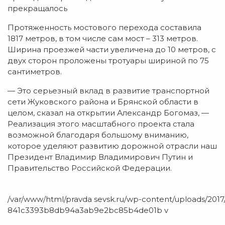
прекращалось
Протяженность мостового перехода составила
1817 метров, в том числе сам мост – 313 метров.
Ширина проезжей части увеличена до 10 метров, с
двух сторон проложены тротуары шириной по 75
сантиметров.
— Это серьезный вклад в развитие транспортной
сети Жуковского района и Брянской области в
целом, сказал на открытии Александр Богомаз, —
Реализация этого масштабного проекта стала
возможной благодаря большому вниманию,
которое уделяют развитию дорожной отрасли наш
Президент Владимир Владимирович Путин и
Правительство Российской Федерации.
/var/www/html/pravda sevsk.ru/wp-content/uploads/2017
841c3393b8db94a3ab9e2bc85b4de01b v