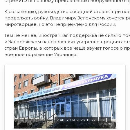
стремится к полному прекращению вооруженного п
К сожалению, руководство соседней страны при по
продолжать войну. Владимиру Зеленскому хочется р
миротворцев, но это неприемлемо для России.
Тем не менее, иностранная поддержка не сильно по
и Запорожском направлениях уверенно продвигается
стран Европы, в которых все чаще звучат голоса о
военное поражение Украины».
7 АВГУСТА 2026, 13:22
8