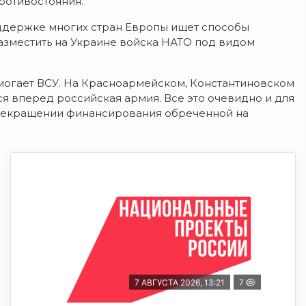
ротивостояния.
ддержке многих стран Европы ищет способы
азместить на Украине войска НАТО под видом
могает ВСУ. На Красноармейском, Константиновском
 вперед российская армия. Все это очевидно и для
 прекращении финансирования обреченной на
7 АВГУСТА 2026, 13:21
7