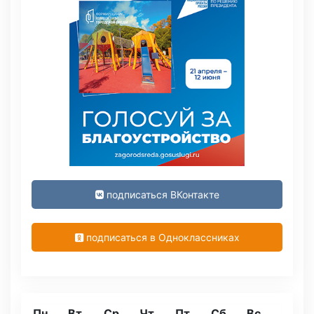
подписаться ВКонтакте
подписаться в Одноклассниках
Пн
Вт
Ср
Чт
Пт
Сб
Вс