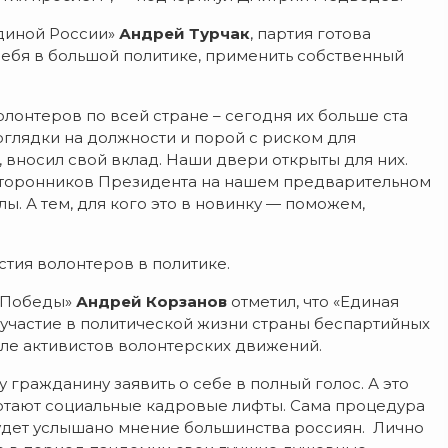
Единой России»
Андрей Турчак
, партия готова
ебя в большой политике, применить собственный
лонтеров по всей стране – сегодня их больше ста
 оглядки на должности и порой с риском для
, вносил свой вклад. Наши двери открыты для них.
сторонников Президента на нашем предварительном
ы. А тем, для кого это в новинку — поможем,
тия волонтеров в политике.
ы Победы»
Андрей Корзанов
отметил, что «Единая
 участие в политической жизни страны беспартийных
сле активистов волонтерских движений.
гражданину заявить о себе в полный голос. А это
аботают социальные кадровые лифты. Сама процедура
будет услышано мнение большинства россиян. Лично