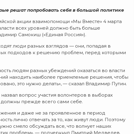
орые решат попробовать себя в большой политике
ийской акции взаимопомощи «Мы Вместе» 4 марта
власти всех уровней должно быть больше
адимир Самокиш («Единая Россия»).
одят люди разных взглядов — они, попадая в
зных подходов к решению проблем, перед которыми
жность людям разных убеждений оказаться во власти
нений находить наиболее приемлемые решения, чтобы
вано, это нужно делать», — сказал Владимир Путин.
назвал вопрос участия волонтеров в выборах
ы должны прежде всего сами себе.
тижения и даже не за проявленное в период
ость лично отвечать за то, как живут люди. Поэтому
нужно смело обсуждать все, что волнует наших
 этих проблем», — подчеркнул Дмитрий Медведев.