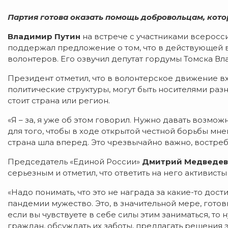
Партия готова оказать помощь добровольцам, кот
Владимир Путин
на встрече с участниками всеросс
поддержал предложение о том, что в действующей 
волонтеров. Его озвучил депутат гордумы Томска Вл
Президент отметил, что в волонтерское движение вх
политические структуры, могут быть носителями ра
стоит страна или регион.
«Я – за, я уже об этом говорил. Нужно давать возмо
для того, чтобы в ходе открытой честной борьбы м
страна шла вперед. Это чрезвычайно важно, востребо
Председатель «Единой России»
Дмитрий Медведев
серьезным и отметил, что ответить на него активист
«Надо понимать, что это не награда за какие-то дос
пандемии мужество. Это, в значительной мере, готовн
если вы чувствуете в себе силы этим заниматься, то 
граждан, обсуждать их заботы, предлагать решения