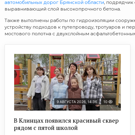
автомобильных дорог Брянской области
, подрядчик
выравнивающий слой высокопрочного бетона.
Также выполнены работы по гидроизоляции сооруже
устройству подходов к путепроводу, тротуаров и п
мостового полотна с двухслойным асфальтобетонным
9 АВГУСТА 2026, 14:36
10
В Клинцах появился красивый сквер
рядом с пятой школой