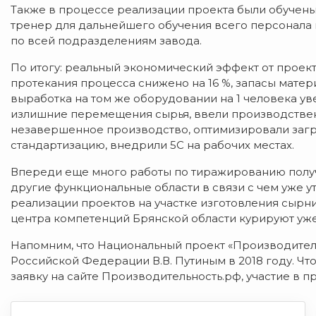
Также в процессе реализации проекта были обучены
тренер для дальнейшего обучения всего персонала 
по всей подразделениям завода.
По итогу: реальный экономический эффект от проект
протекания процесса снижено на 16 %, запасы матер
выработка на том же оборудовании на 1 человека уве
излишние перемещения сырья, ввели производствен
незавершенное производство, оптимизировали загр
стандартизацию, внедрили 5С на рабочих местах.
Впереди еще много работы по тиражированию получ
другие функциональные области в связи с чем уже у
реализации проектов на участке изготовления сырни
центра компетенций Брянской области курируют уж
Напомним, что Национальный проект «Производител
Российской Федерации В.В. Путиным в 2018 году. Чт
заявку на сайте Производительность.рф, участие в п