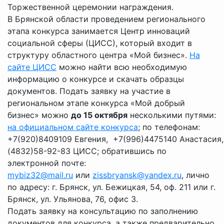
Торжественной церемонии награждения.
В Брянской области проведением регионального
этапа конкурса занимается Центр инноваций
социальной сферы (ЦИСС), который входит в
структуру областного центра «Мой бизнес».
На
сайте ЦИСС
можно найти всю необходимую
информацию о конкурсе и скачать образцы
документов. Подать заявку на участие в
региональном этапе конкурса «Мой добрый
бизнес» можно
до 15 октября
несколькими путями:
на официальном сайте конкурса
; по телефонам:
+7(920)8409109
Евгения,
+7(996)4475140
Анастасия
(4832)58-92-83
ЦИСС; обратившись по
электронной почте:
mybiz32@mail.ru
или
zissbryansk@yandex.ru
, лично
по адресу: г. Брянск, ул. Бежицкая, 54, оф. 211 или г.
Брянск, ул. Ульянова, 76, офис 3.
Подать заявку на консультацию по заполнению
документов для конкурса, а также предварительно