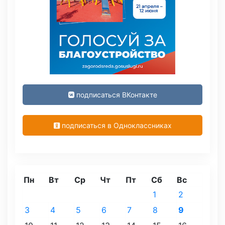
подписаться ВКонтакте
подписаться в Одноклассниках
Пн
Вт
Ср
Чт
Пт
Сб
Вс
1
2
3
4
5
6
7
8
9