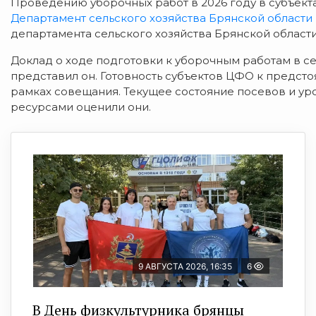
Проведению уборочных работ в 2026 году в субъек
Департамент сельского хозяйства Брянской области
департамента сельского хозяйства Брянской област
Доклад о ходе подготовки к уборочным работам в с
представил он. Г
отовность субъектов ЦФО к предст
рамках совещания. Текущее состояние посевов и у
ресурсами
оценили они.
9 АВГУСТА 2026, 16:35
6
В День физкультурника брянцы