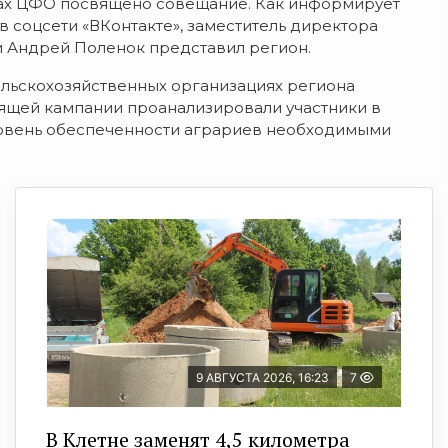
тах ЦФО
посвящено совещание. Как информирует
в соцсети «ВКонтакте», заместитель директора
и Андрей Поленок представил р
егион.
ельскохозяйственных организациях региона
оящей кампании проанализировали участники в
ровень обеспеченности аграриев необходимыми
9 АВГУСТА 2026, 16:23
7
В Клетне заменят 4,5 километра