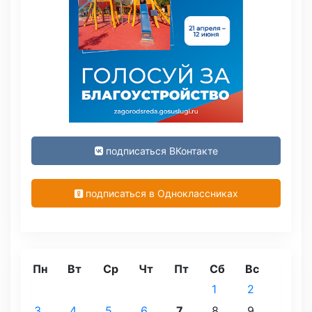
подписаться ВКонтакте
подписаться в Одноклассниках
Пн
Вт
Ср
Чт
Пт
Сб
Вс
1
2
3
4
5
6
7
8
9