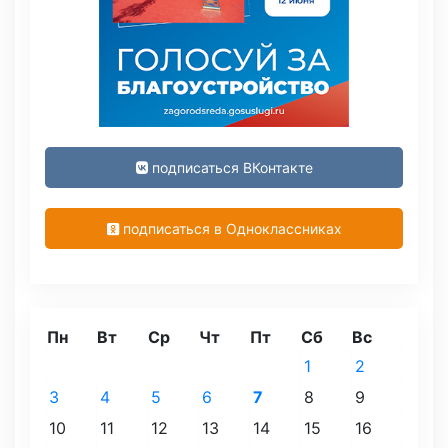
подписаться ВКонтакте
подписаться в Одноклассниках
Пн
Вт
Ср
Чт
Пт
Сб
Вс
1
2
3
4
5
6
7
8
9
10
11
12
13
14
15
16