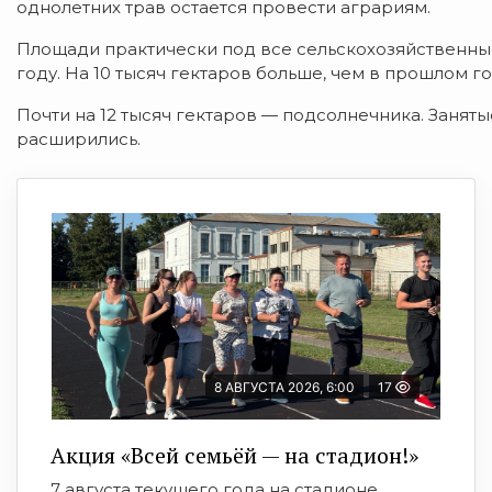
однолетних трав остается провести аграриям.
Площади практически под все сельскохозяйственные
году. На 10 тысяч гектаров больше, чем в прошлом г
Почти на 12 тысяч гектаров — подсолнечника. Занят
расширились.
8 АВГУСТА 2026, 6:00
17
Акция «Всей семьёй — на стадион!»
7 августа текущего года на стадионе