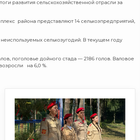
оги развития сельскохозяйственной отрасли за
плекс района представляют 14 сельхозпредприятий,
 неиспользуемых сельхозугодий. В текущем году
олов, поголовье дойного стада — 2186 голов. Валовое
озросли на 6,0 %.