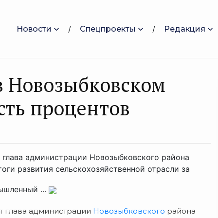
Новости
Спецпроекты
Редакция
в Новозыбковском
сть процентов
т глава администрации Новозыбковского района
оги развития сельскохозяйственной отрасли за
ышленный ...
т глава администрации
Новозыбковского
района