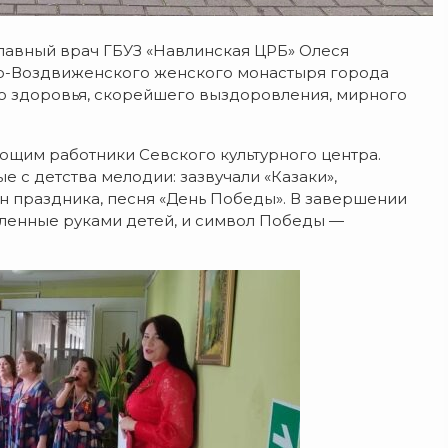
лавный врач ГБУЗ «Навлинская ЦРБ» Олеся
сто-Воздвиженского женского монастыря города
го здоровья, скорейшего выздоровления, мирного
щим работники Севского культурного центра.
 с детства мелодии: зазвучали «Казаки»,
н праздника, песня «День Победы». В завершении
вленные руками детей, и символ Победы —