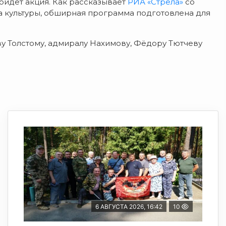
ойдет акция. Как рассказывает
РИА «Стрела»
со
а культуры, обширная программа подготовлена для
у Толстому, адмиралу Нахимову, Фёдору Тютчеву
6 АВГУСТА 2026, 16:42
10