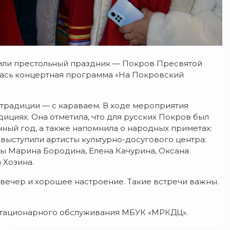
тили престольный праздник — Покров Пресвятой
лась концертная программа «На Покровский
й традиции — с караваем. В ходе мероприятия
ициях. Она отметила, что для русских Покров был
ый год, а также напомнила о народных приметах:
выступили артисты культурно-досугового центра:
ты Марина Бородина, Елена Качурина, Оксана
 Хозина.
вечер и хорошее настроение. Такие встречи важны.
стационарного обслуживания МБУК «МРКДЦ».