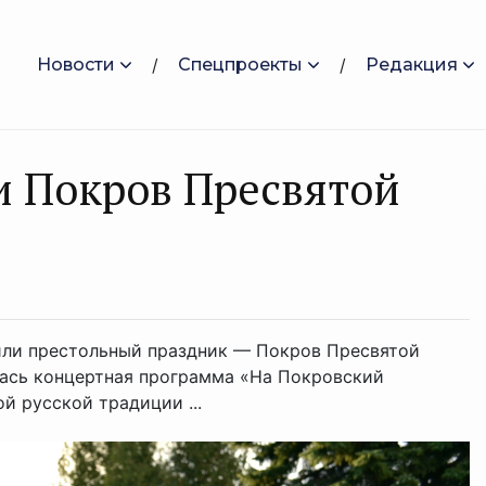
Новости
Спецпроекты
Редакция
и Покров Пресвятой
тили престольный праздник — Покров Пресвятой
лась концертная программа «На Покровский
й русской традиции ...