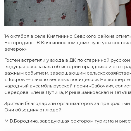
14 октября в селе Княгинино Севского района отме
Богородицы. В Княгининском доме культуры состоя
вечерок».
Гостей встретили у входа в ДК по старинной русско
ведущая рассказала об истории праздника и его трад
важным событием, завершающим сельскохозяйственн
«Покров — начало весёлых посиделок». На концерте 
народный ансамбль русской песни «Бабочки», солис
Середова, Елена Лупина, Ирина Зайковская и Татьяна
Зрители благодарили организаторов за прекрасный 
Они объединяют людей.
М.В.Бородина, заведующая сектором туризма и вне